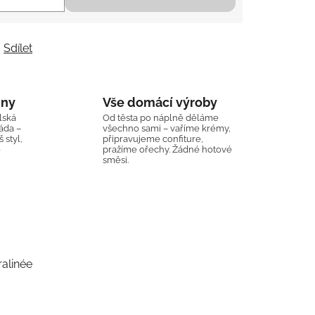
Sdílet
iny
Vše domácí výroby
lská
Od těsta po náplně děláme
áda –
všechno sami – vaříme krémy,
 styl,
připravujeme confiture,
o
pražíme ořechy. Žádné hotové
směsi.
alinée