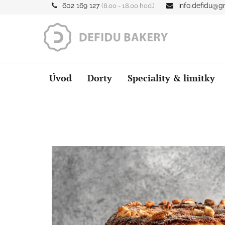
Přejít
602 169 127
info.defidu@g
(8.00 - 18.00 hod.)
na
obsah
Úvod
Dorty
Speciality & limitky