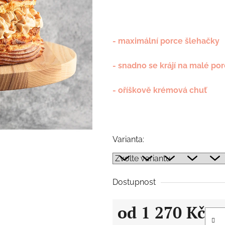
- maximální porce šlehačky
- snadno se krájí na malé po
- oříškově krémová chuť
Varianta:
Dostupnost
od
1 270 Kč