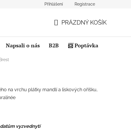
Přihlášení
Registrace
PRÁZDNÝ KOŠÍK
NÁKUPNÍ
KOŠÍK
Napsali o nás
B2B
📨 Poptávka
Kontakty
Brest
o na vrchu plátky mandlí a liskových oříšku,
ralinée
 datům vyzvednytí