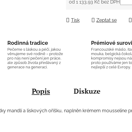
od
1 133,93 Kč
bez DPH
Měrná cena:
Tisk
Zeptat se
Rodinná tradice
Prémiové surov
Pečeme s láskou a péčí, jakou
Francouzské máslo, ita
věnujeme své rodině – protože
mouka, belgická čokol
pro nás není pečení jen práce,
kompromisy nejsou náš
ale způsob života předávaný z
proto používáme jen t
generace na generaci.
nejlepší z celé Evropy.
Popis
Diskuze
ky mandlí a liskových oříšku, naplněn krémem mousseline pr