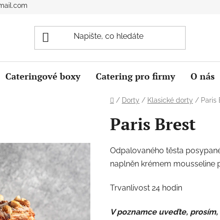
mail.com
Cateringové boxy
Catering pro firmy
O nás
Domů
/
Dorty
/
Klasické dorty
/
Paris 
Paris Brest
Odpalovaného těsta posypanéh
naplněn krémem mousseline p
Trvanlivost 24 hodin
V poznamce uveďte, prosím,