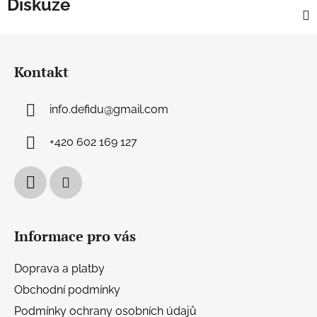
Diskuze
Z
á
Kontakt
p
a
info.defidu
@
gmail.com
t
í
+420 602 169 127
Informace pro vás
Doprava a platby
Obchodní podmínky
Podmínky ochrany osobních údajů