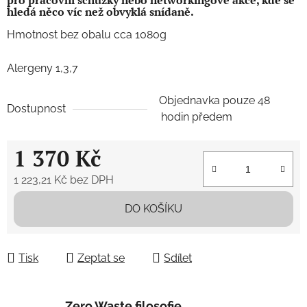
hledá něco víc než obvyklá snídaně.
Hmotnost bez obalu cca 1080g
Alergeny 1,3,7
Objednavka pouze 48
Dostupnost
hodin předem
1 370 Kč
1 223,21 Kč bez DPH
Měrná cena:
DO KOŠÍKU
Tisk
Zeptat se
Sdílet
Zero Waste filosofie