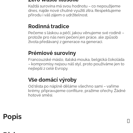
Každá surovina má svou hodnotu – co nepoužijeme
dnes, najde nové chutné využití zítra. Respektujeme
přírodu i váš zájem o udržitelnost.
Rodinná tradice
Pečeme s láskou a péčí, jakou věnujeme své rodině –
protože pro nás není pečení jen práce, ale způsob
života předávaný z generace na generaci.
Prémiové suroviny
Francouzské máslo, italská mouka, belgická čokoláda
– kompromisy nejsou náš styl, proto používáme jen to
nejlepší z celé Evropy.
Vše domácí výroby
Od těsta po náplně děláme všechno sami – vaříme
krémy, připravujeme confiture, pražíme ořechy. Žádné
hotové směsi.
Popis