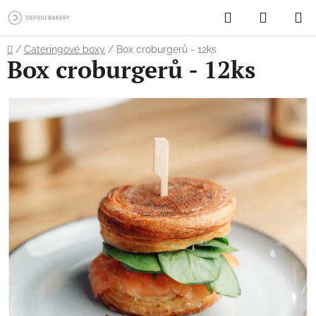
Přejít
Hledat
NÁKUP
na
obsah
KOŠÍK
Domů
/
Cateringové boxy
/
Box croburgerů - 12ks
Box croburgerů - 12ks