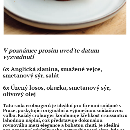
V poznámce prosim uved'te datum
vyzvednutí
6x Anglická slanina, smažené vejce,
smetanový sýr, salát
6x Úzený losos, okurka, smetanový sýr,
olivový olej
Tato sada croburgerů je ideální pro firemní snídaně v
Praze, poskytující originální a výjimečnou snídaňovou
volbu. Každý croburger kombinuje křehkost croissantu s
lahodnou náplní, což představuje dokonalou
rovnováhu mezi elegance a bohatou chutí. Je ideální
pro pracovní schůzky nebo networkingové akce, kde se